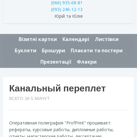
(066) 935-68-81
(093) 246-12-13
Юрій та Юлія
Візитні картки
Календарі
Листівки
Буклети
Брошури
Плакати та постери
Презентації
Флаєри
Канальный переплет
ВСЕГО ЗА 5 МИНУТ
Оперативная полиграфия "ProfPrint" прошивает:
рефераты, курсовые работы, дипломные работы,
отчеты, магистерские работы, диссертации,